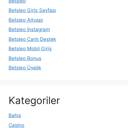
Betsleo
Betsleo Giriş Sayfası
Betsleo Altyapı
Betsleo İnstagram
Betsleo Canlı Destek
Betsleo Mobil Giriş
Betsleo Bonus
Betsleo Üyelik
Kategoriler
Bahis
Casino