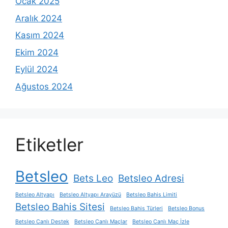
Ocak 2025
Aralık 2024
Kasım 2024
Ekim 2024
Eylül 2024
Ağustos 2024
Etiketler
Betsleo
Bets Leo
Betsleo Adresi
Betsleo Altyapı
Betsleo Altyapı Arayüzü
Betsleo Bahis Limiti
Betsleo Bahis Sitesi
Betsleo Bahis Türleri
Betsleo Bonus
Betsleo Canlı Destek
Betsleo Canlı Maçlar
Betsleo Canlı Maç İzle