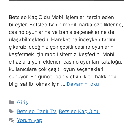
Betsleo Kaç Oldu Mobil işlemleri tercih eden
bireyler, Betsleo tv’nin mobil marka özelliklerine,
casino oyunlarına ve bahis seçeneklerine de
ulaşabilmektedir. Hareket halindeyken tadını
çıkarabileceğiniz çok çeşitli casino oyunlarını
keşfetmek için mobil sitemizi keşfedin. Mobil
cihazlara yeni eklenen casino oyunları kataloğu,
kullanıcılara çok çeşitli oyun seçenekleri
sunuyor. En güncel bahis etkinlikleri hakkında
bilgi sahibi olmak için …
Devamını oku
Kategoriler
Giriş
Etiketler
Betsleo Canlı TV
,
Betsleo Kaç Oldu
Yorum yap