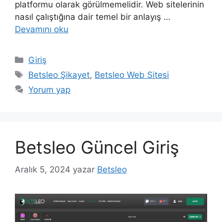
platformu olarak görülmemelidir. Web sitelerinin
nasıl çalıştığına dair temel bir anlayış …
Devamını oku
Kategoriler
Giriş
Etiketler
Betsleo Şikayet
,
Betsleo Web Sitesi
Yorum yap
Betsleo Güncel Giriş
Aralık 5, 2024
yazar
Betsleo