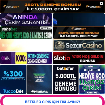
×
BETSLEO GİRİŞ İÇİN TIKLAYINIZ!