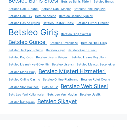
Betsleo Bahis Sitesi
Betsleo Bahis Türleri
Betsleo Bonus
Betsleo Canlı Destek
Betsleo Canlı Maçlar
Betsleo Canlı Maç İzle
Betsleo Canlı TV
Betsleo casino
Betsleo Casino Oyunları
Betsleo Casino Oyunu
Betsleo Destek Sitesi
Betsleo Futbol Oranlar
Betsleo Giriş
Betsleo Giriş Sayfası
Betsleo Güncel
Betsleo Güvenilir Mi
Betsleo Hızlı Giriş
Betsleo Jackpot Bölümü
Betsleo Kayıt
Betsleo Kayıt Süreci
Betsleo Kaç Oldu
Betsleo Lisans Belgesi
Betsleo Lisans Koşulları
Betsleo Lisanslı ve Güvenilir
Betsleo Lisansı
Betsleo Mevcut Seçenekler
Betsleo Müşteri Hizmetleri
Betsleo Mobil Giriş
Betsleo Online Casino
Betsleo Online Platformu
Betsleo Rulet Oyunu
Betsleo Web Sitesi
Betsleo Slot Makinesi
Betsleo TV
Bets Leo Yeni Kullanıcılar
Bets Leo Yeni Maçlar
Betsleo Üyelik
Betsleo Şikayet
Betsleo İnstagram