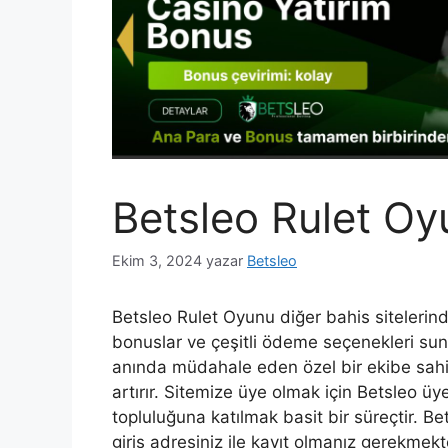
Betsleo Rulet Oy
Ekim 3, 2024
yazar
Betsleo
Betsleo Rulet Oyunu diğer bahis sitelerinde
bonuslar ve çeşitli ödeme seçenekleri sunm
anında müdahale eden özel bir ekibe sahi
artırır. Sitemize üye olmak için Betsleo üye 
topluluğuna katılmak basit bir süreçtir. B
giriş adresiniz ile kayıt olmanız gerekmekt