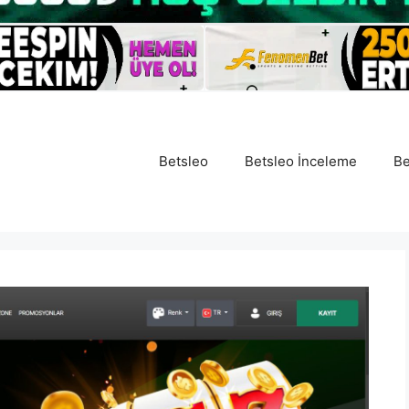
Betsleo
Betsleo İnceleme
Be