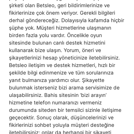
şirketi olan Betsleo, geri bildirimlerinize ve
fikirlerinize çok önem veriyor. Gerekli bilgileri
derhal göndereceğiz. Dolayısıyla kafamda hiçbir
şüphe yok. Müşteri hizmetlerine ulaşmanın
birden fazla yolu vardır. Öncelikle oyun
sitesinde bulunan canlı destek hizmetini
kullanarak bize ulaşın. Yorum, öneri ve
şikayetlerinizi hesap yöneticinize iletebilirsiniz.
Betsleo iletişim ve destek hizmetleri, hızlı bir
şekilde bilgi edinmenize ve tüm sorularınıza
yanıt bulmanıza yardımcı olur. Şikayette
bulunmak isterseniz bizi arama servisimize de
ulaşabilirsiniz. Bahis sitesinin ‘bizi arayın’
hizmetine telefon numaranızı vermeniz
durumunda siteden bir temsilci sizinle iletişime
geçecektir. Sonuç olarak, düşüncelerinizi ve
fikirlerinizi sohbet yoluyla müşteri desteğine
iletebilirsiniz; onlar da herhangi bir şikayeti