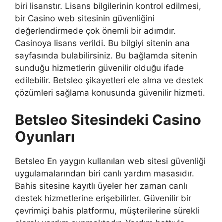
biri lisanstır. Lisans bilgilerinin kontrol edilmesi,
bir Casino web sitesinin güvenliğini
değerlendirmede çok önemli bir adımdır.
Casinoya lisans verildi. Bu bilgiyi sitenin ana
sayfasında bulabilirsiniz. Bu bağlamda sitenin
sunduğu hizmetlerin güvenilir olduğu ifade
edilebilir. Betsleo şikayetleri ele alma ve destek
çözümleri sağlama konusunda güvenilir hizmeti.
Betsleo Sitesindeki Casino
Oyunları
Betsleo En yaygın kullanılan web sitesi güvenliği
uygulamalarından biri canlı yardım masasıdır.
Bahis sitesine kayıtlı üyeler her zaman canlı
destek hizmetlerine erişebilirler. Güvenilir bir
çevrimiçi bahis platformu, müşterilerine sürekli