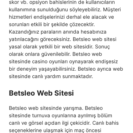
skor vb. opsiyon bahislerinin de kullanıcıların
kullanımına sunulduğunu söyleyebiliriz. Müşteri
hizmetleri endişelerinizi derhal ele alacak ve
sorunları etkili bir şekilde çözecektir.
Kazandığınız paraların anında hesabınıza
yatırılacağını göreceksiniz. Betsleo web sitesi
yasal olarak yetkili bir web sitesidir. Sonuç
olarak onlara güvenilebilir. Betsleo web
sitesinde casino oyunları oynayarak endişesiz
bir deneyim yaşayabilirsiniz. Betsleo ayrıca web
sitesinde canlı yardım sunmaktadır.
Betsleo Web Sitesi
Betsleo web sitesinde yarışma. Betsleo
sitesinde turnuva oyunlarına ayrılmış bölüm
canlı ve görsel açıdan ilgi çekicidir. Canlı bahis
seçeneklerine ulaşmak için maç öncesi