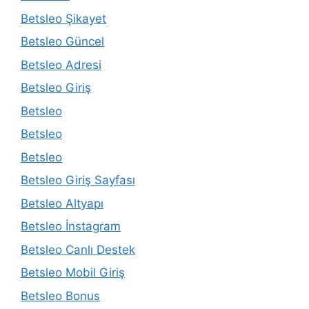
Betsleo Şikayet
Betsleo Güncel
Betsleo Adresi
Betsleo Giriş
Betsleo
Betsleo
Betsleo
Betsleo Giriş Sayfası
Betsleo Altyapı
Betsleo İnstagram
Betsleo Canlı Destek
Betsleo Mobil Giriş
Betsleo Bonus