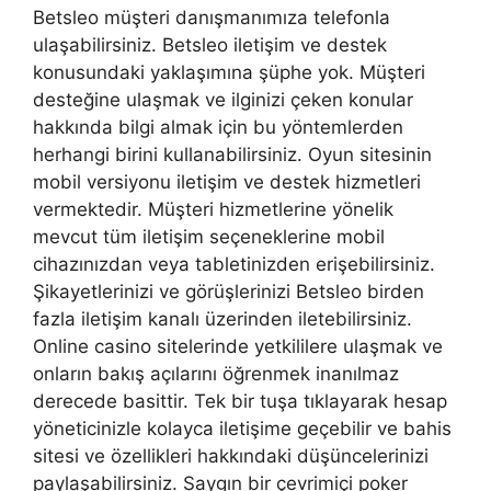
Betsleo müşteri danışmanımıza telefonla
ulaşabilirsiniz. Betsleo iletişim ve destek
konusundaki yaklaşımına şüphe yok. Müşteri
desteğine ulaşmak ve ilginizi çeken konular
hakkında bilgi almak için bu yöntemlerden
herhangi birini kullanabilirsiniz. Oyun sitesinin
mobil versiyonu iletişim ve destek hizmetleri
vermektedir. Müşteri hizmetlerine yönelik
mevcut tüm iletişim seçeneklerine mobil
cihazınızdan veya tabletinizden erişebilirsiniz.
Şikayetlerinizi ve görüşlerinizi Betsleo birden
fazla iletişim kanalı üzerinden iletebilirsiniz.
Online casino sitelerinde yetkililere ulaşmak ve
onların bakış açılarını öğrenmek inanılmaz
derecede basittir. Tek bir tuşa tıklayarak hesap
yöneticinizle kolayca iletişime geçebilir ve bahis
sitesi ve özellikleri hakkındaki düşüncelerinizi
paylaşabilirsiniz. Saygın bir çevrimiçi poker